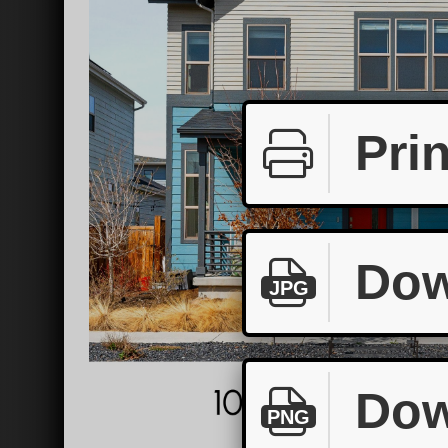
Prin
Dow
JPG
Dow
PNG