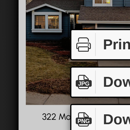
Prin
Dow
JPG
Dow
PNG