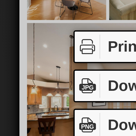
Prin
Dow
JPG
Dow
PNG